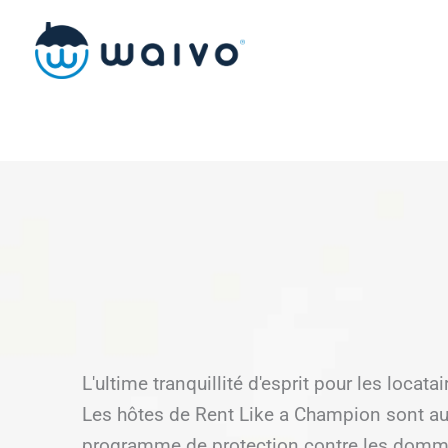
Skip
to
content
L'ultime tranquillité d'esprit pour les locat
Les hôtes de Rent Like a Champion sont a
programme de protection contre les dom