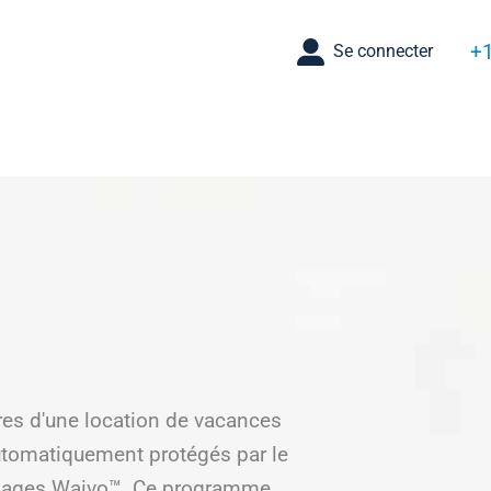
+1
Se connecter
aires d'une location de vacances
utomatiquement protégés par le
mages Waivo™. Ce programme