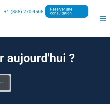
Réserver une
+1 (855) 270-9505
consultation
aujourd'hui ?
he