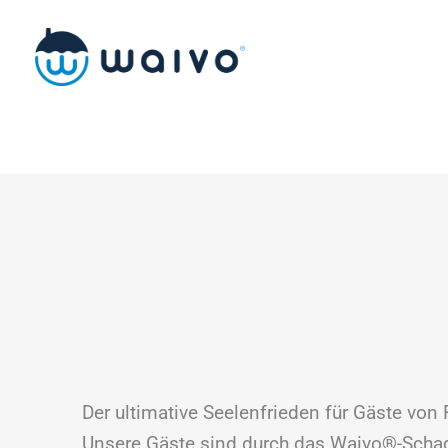
Zum
Inhalt
springen
Der ultimative Seelenfrieden für Gäste von
Unsere Gäste sind durch das Waivo®-Sch