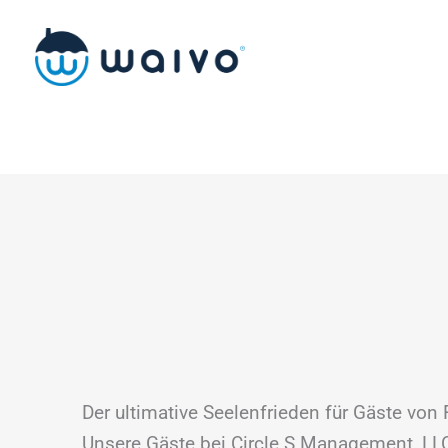
Zum
Inhalt
springen
Der ultimative Seelenfrieden für Gäste von
Unsere Gäste bei Circle S Management, LLC