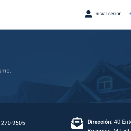
Iniciar sesión
ismo.
Dirección:
40 Ente
 270-9505
Bozeman, MT 59