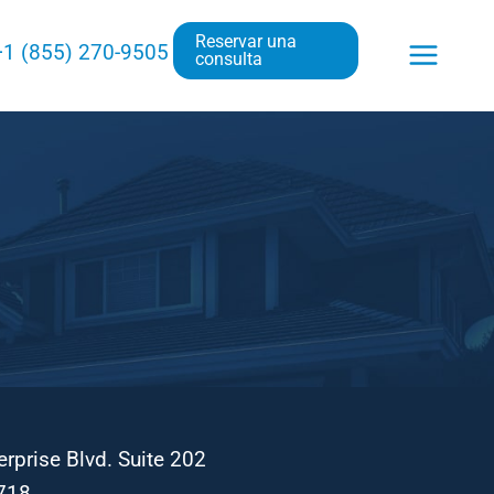
Reservar una
+1 (855) 270-9505
consulta
rprise Blvd. Suite 202
718